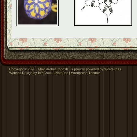
Copyright © 2026 - Moje drobné radosti - is proudly powered by
WordPress
Website Design
by InfoCreek |
NotePad
|
Wordpress Themes