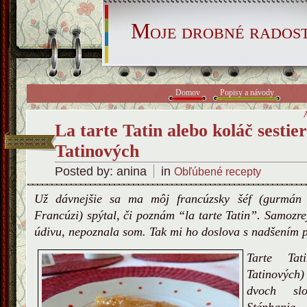
Moje drobné radost
Domov
Popisy a návody
La tarte Tatin alebo koláč sestier
Tatinových
Posted by: anina
in
Obľúbené recepty
Už dávnejšie sa ma môj francúzsky šéf (gurmán 
Francúzi) spýtal, či poznám “la tarte Tatin”. Samozr
údivu, nepoznala som. Tak mi ho doslova s nadšením p
Tarte Tat
Tatinových
dvoch slo