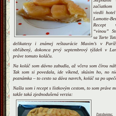
Stéphanie 
začiatkom 
viedli hot
Lamotte-Beu
Recept v
“vinou
” St
sa Tarte Tat
delikatesy i známej reštaurácie Maxim’s v Parí
obľúbený, dokonca prvý septembrový týždeň v Lam
práve tomuto koláču.
Na koláč som dávno zabudla, až včera som čírou náh
Tak som si povedala, ide víkend, skúsim ho, no ni
poznámka – to cesto sa dáva navrch
, koláč sa po upeč
Našla som i recept s lístkovým cestom, to som práve m
takže taká zjednodušená verzia:
Potrebujeme: